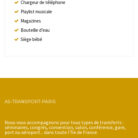
Chargeur de téléphone
Playlist musicale
Magazines
Bouteille d’eau
Siège bébé
AS-TRANSPORT-PARIS
Nous vous accompagnons pour tous types de transferts :
séminaires, congrès, convention, salon, conférence, gare,
port ou aéroport... dans toute l'Île de France.