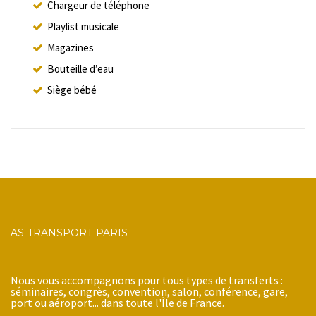
Chargeur de téléphone
Playlist musicale
Magazines
Bouteille d’eau
Siège bébé
AS-TRANSPORT-PARIS
Nous vous accompagnons pour tous types de transferts :
séminaires, congrès, convention, salon, conférence, gare,
port ou aéroport... dans toute l'Île de France.